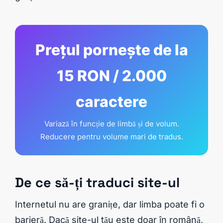
Prețul pornește de la
15 RON / 2.000
caractere
Variază în funcție de limbă și de volum.
Reducere pentru volume mari de tradus.
De ce să-ți traduci site-ul
Internetul nu are granițe, dar limba poate fi o
barieră. Dacă site-ul tău este doar în română,