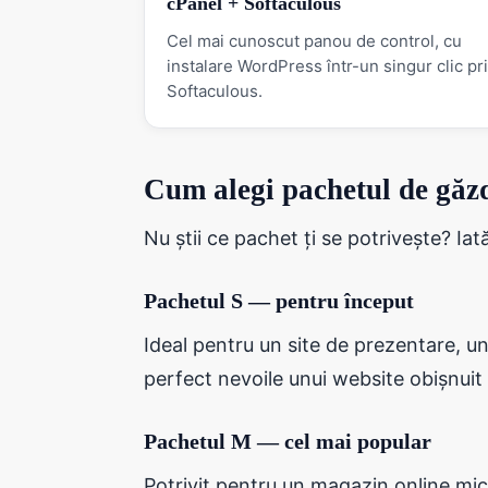
cPanel + Softaculous
Cel mai cunoscut panou de control, cu
instalare WordPress într-un singur clic pr
Softaculous.
Cum alegi pachetul de găzd
Nu știi ce pachet ți se potrivește? Iată
Pachetul S — pentru început
Ideal pentru un site de prezentare, u
perfect nevoile unui website obișnuit
Pachetul M — cel mai popular
Potrivit pentru un magazin online mic