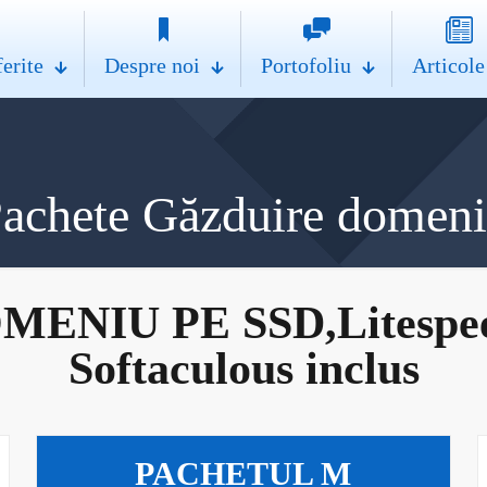
ferite
Despre noi
Portofoliu
Articole
achete Găzduire domen
NIU PE SSD,Litespeed,
Softaculous inclus
PACHETUL M