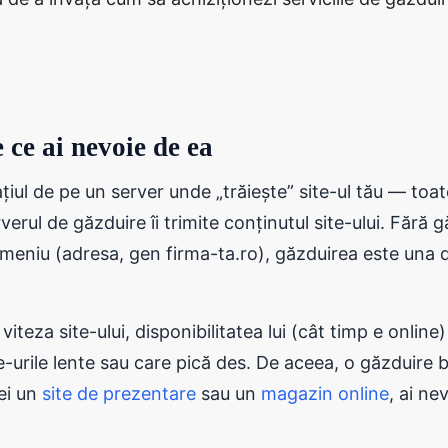
 ce ai nevoie de ea
ul de pe un server unde „trăiește” site-ul tău — toate 
erul de găzduire îi trimite conținutul site-ului. Fără g
domeniu (adresa, gen firma-ta.ro), găzduirea este un
viteza site-ului, disponibilitatea lui (cât timp e online
urile lente sau care pică des. De aceea, o găzduire bun
rei un
site de prezentare
sau un
magazin online
, ai ne