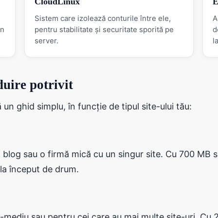
CloudLinux
E
Sistem care izolează conturile între ele,
A
in
pentru stabilitate și securitate sporită pe
d
server.
l
uire potrivit
 un ghid simplu, în funcție de tipul site-ului tău:
n blog sau o firmă mică cu un singur site. Cu 700 MB 
 la început de drum.
-mediu sau pentru cei care au mai multe site-uri. Cu 2