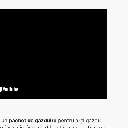
e un
pachet de găzduire
pentru a-și găzdui
e fără a întâmpina dificultăți sau confuzii pe