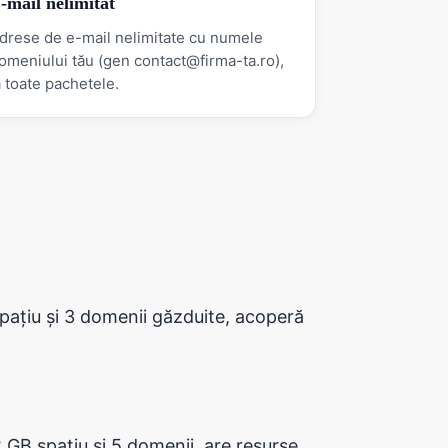
-mail nelimitat
drese de e-mail nelimitate cu numele
omeniului tău (gen contact@firma-ta.ro),
a toate pachetele.
spațiu și 3 domenii găzduite, acoperă
 GB spațiu și 5 domenii, are resurse