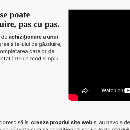
se poate
ire, pas cu pas.
l de
achiziționare a unui
area site-ului de găzduire,
 completarea datelor de
zentat într-un mod simplu
 doresc să își
creeze propriul site web
și au nevoie d
 de a învăța cum să achiziționezi serviciile de găzduir