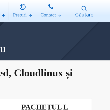
Căutare
Preturi
Contact
iu
 Cloudlinux și
PACHETUL L