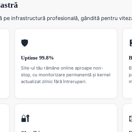
oastră
pe infrastructură profesională, gândită pentru viteză ș
🛡
Uptime 99.8%
B
Site-ul tău rămâne online aproape non-
B
stop, cu monitorizare permanentă și kernel
p
actualizat zilnic fără întreruperi.
m
🔐