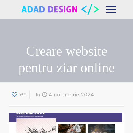
Creare website
pentru ziar online
In
4 noiembrie 2024
69