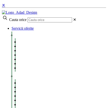
✕
Cauta orice
✕
Servicii oferite
Creare site de prezentare
Creare site web Pitesti
Creare site web anunturi
Creare site agentie imobiliara
Creare site Restaurant
Creare site agentie de turism
Creare site inchirieri auto
Creare blog online
Servicii web profesionale
Găzduire web
Optimizare SEO
Administrare website
Campanie AdWords
Integrare GDPR
Traducere site