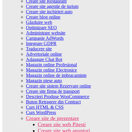
Creare site Restaurant
Creare site agentie de turism
Creare site inchirieri auto
Creare blog online
Găzduire web
Optimizare SEO
Administrare website
Campanie AdWords
Integrare GDPR
Traducere site
Advertoriale online
Adaugare Chat Bot
Magazin online Profesional
Magazin online Electronice
Magazin online de imbracaminte
Magazin piese auto
Creare site sistem Rezervare online
Creare site firma de transport
Descrieri Produse WooCommerce
Buton Retragere din Contract
Curs HTML & CSS
Curs WordPress
Creare site de prezentare
Creare site web Pitesti
Creare site web anunturi