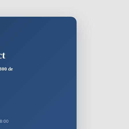
ct
300 de
18:00