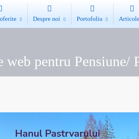
oferite
Despre noi
Portofoliu
Articol
te web pentru Pensiune/ P