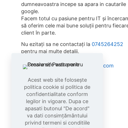
dumneavoastra incepe sa apara in cautarile
google.
Facem totul cu pasiune pentru IT și încerca
să oferim cele mai bune soluții pentru fiecar
client în parte.
Nu ezitați sa ne contactați la
0745264252
pentru mai multe detalii.
E-mail:
contact@creare-site-web.com
Politica de cookie
Acest web site folosește
Politica de confidentialitate
politica cookie si politica de
confidentialitate conform
legilor in vigoare. Dupa ce
apasati butonul "De acord"
va dati consimțământului
Buy me a coffee
privind termeni si conditiile