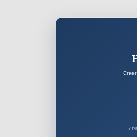
H
Crear
⚡ Ră