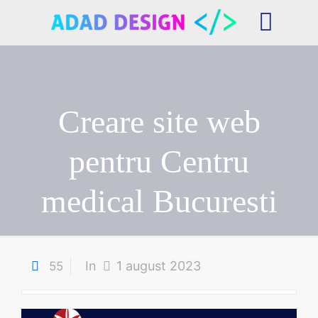
Creare site web
pentru Centru
medical Bucuresti
In
1 august 2023
55