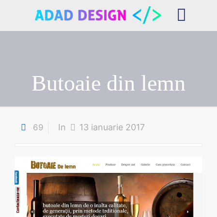
Butoaie din lemn
In
13 ianuarie 2017
69