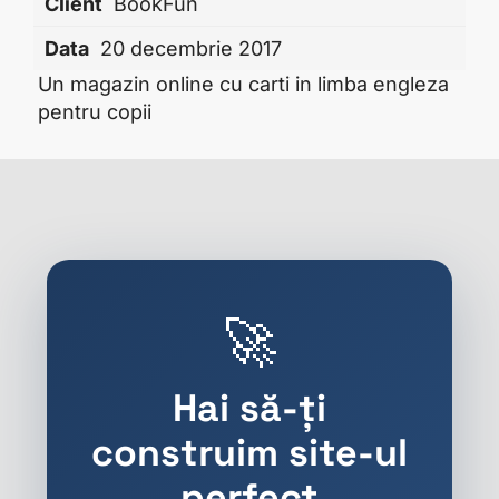
Client
BookFun
Data
20 decembrie 2017
Un magazin online cu carti in limba engleza
pentru copii
🚀
Hai să-ți
construim site-ul
perfect