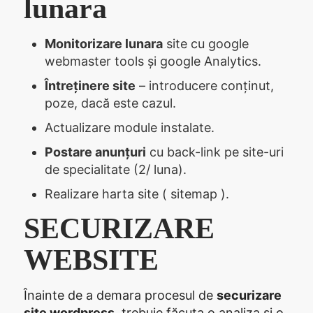
lunara
Monitorizare lunara
site cu google
webmaster tools și google Analytics.
Întreținere site
– introducere conținut,
poze, dacă este cazul.
Actualizare module instalate.
Postare anunțuri
cu back-link pe site-uri
de specialitate (2/ luna).
Realizare harta site ( sitemap ).
SECURIZARE
WEBSITE
Înainte de a demara procesul de
securizare
site wordpress
, trebuie făcuta o analiza si o