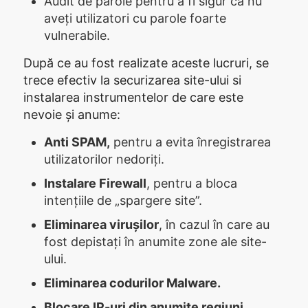
Audit de parole pentru a fi sigur ca nu
aveți utilizatori cu parole foarte
vulnerabile.
După ce au fost realizate aceste lucruri, se
trece efectiv la securizarea site-ului si
instalarea instrumentelor de care este
nevoie și anume:
Anti SPAM,
pentru a evita înregistrarea
utilizatorilor nedoriți.
Instalare Firewall
, pentru a bloca
intențiile de „spargere site”.
Eliminarea
virușilor
, în cazul în care au
fost depistați în anumite zone ale site-
ului.
Eliminarea codurilor Malware.
Blocare IP-uri din anumite regiuni.